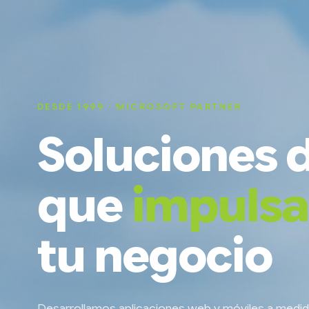
DESDE 1999 · MICROSOFT PARTNER
Soluciones d
que
impuls
tu negocio
Desarrollamos aplicaciones web y móviles a medi