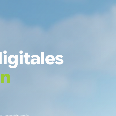
igitales
an
da, combinando